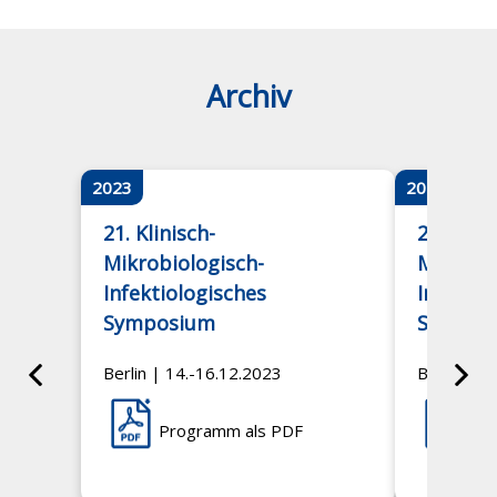
Archiv
2023
2021
21. Klinisch-
20. Klini
Mikrobiologisch-
Mikrobi
Infektiologisches
Infektio
Symposium
Sympos
Berlin | 14.-16.12.2023
Berlin | 0
Programm als PDF
Pr