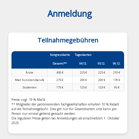
Anmeldung
Teilnahmegebühren
Kongresskarte
Tageskarten
Gesamt**
04.12.
05.12.
06.12.
Ärzte
450 €
225 €
225 €
210 €
Med. Assistenz­berufe
275 €
200 €
200 €
170 €
Studenten
175 €
125 €
125 €
95 €
Preise zzgl. 19 % MwSt.
** Mitglieder der patronierenden Fachgesellschaften erhalten 10 % Rabatt
auf die Teilnahmegebühr. Dies gilt nur für Gesamtkarten und kann pro
Person nur einmal geltend gemacht werden.
Die regulären Preise gelten bei Anmeldungen ab einschließlich 1. Oktober
2025.